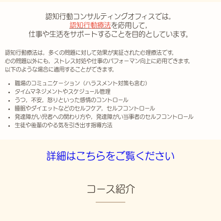
認知行動コンサルティングオフィスでは，
認知行動療法
を応用して，
仕事や生活をサポートすることを目的としています。
認知行動療法は，多くの問題に対して効果が実証された心理療法です。
心の問題以外にも，ストレス対処や仕事のパフォーマン向上に応用できます。
以下のような場合に適用することができます。
職場のコミュニケーション（ハラスメント対策も含む）
タイムマネジメントやスケジュール管理
うつ，不安，怒りといった感情のコントロール
睡眠やダイエットなどのセルフケア，セルフコントロール
発達障がい児者への関わり方や，発達障がい当事者のセルフコントロール
生徒や後輩のやる気を引き出す指導方法
詳細はこちらをご覧ください
コース紹介